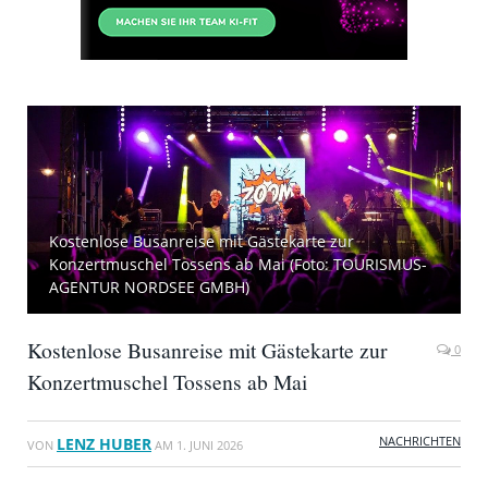
Kostenlose Busanreise mit Gästekarte zur
Konzertmuschel Tossens ab Mai (Foto: TOURISMUS-
AGENTUR NORDSEE GMBH)
Kostenlose Busanreise mit Gästekarte zur
0
Konzertmuschel Tossens ab Mai
NACHRICHTEN
LENZ HUBER
VON
AM
1. JUNI 2026