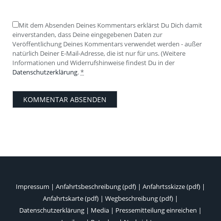
Mit dem Absenden Deines Kommentars erklärst Du Dich damit
einverstanden, dass Deine eingegebenen Daten zur
Veröffentlichung Deines Kommentars verwendet werden - außer
natürlich Deiner E-Mail-Adresse, die ist nur für uns. (Weitere
Informationen und Widerrufshinweise findest Du in der
Datenschutzerklärung
.
*
Impressum
|
Anfahrtsbeschreibung (pdf)
|
Anfahrtsskizze (pdf)
|
Anfahrtskarte (pdf)
|
Wegbeschreibung (pdf)
|
Datenschutzerklärung
|
Media
|
Pressemitteilung einreichen
|