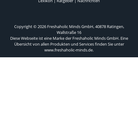
Lexikon
|
Ratgeber
|
Nachrichten
Copyright © 2026 Freshaholic Minds GmbH, 40878 Ratingen,
Wallstraße 16
Diese Webseite ist eine Marke der Freshaholic Minds GmbH. Eine
Übersicht von allen Produkten und Services finden Sie unter
www.freshaholic-minds.de
.