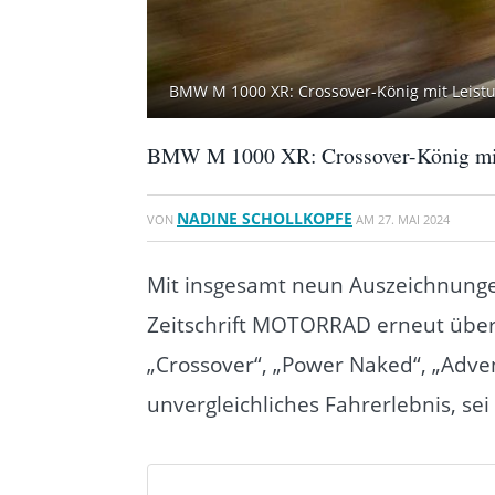
BMW M 1000 XR: Crossover-König mit Leist
BMW M 1000 XR: Crossover-König mit
NADINE SCHOLLKOPFE
VON
AM
27. MAI 2024
Mit insgesamt neun Auszeichnungen
Zeitschrift MOTORRAD erneut überz
„Crossover“, „Power Naked“, „Adve
unvergleichliches Fahrerlebnis, se