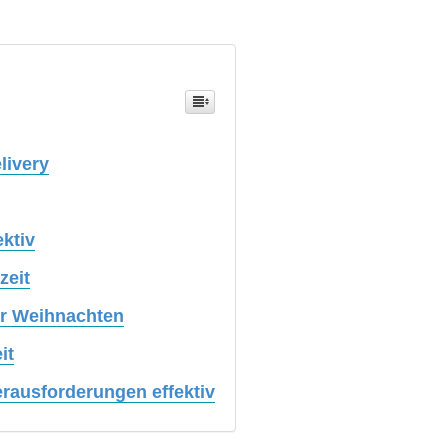
livery
ektiv
zeit
or Weihnachten
it
rausforderungen effektiv