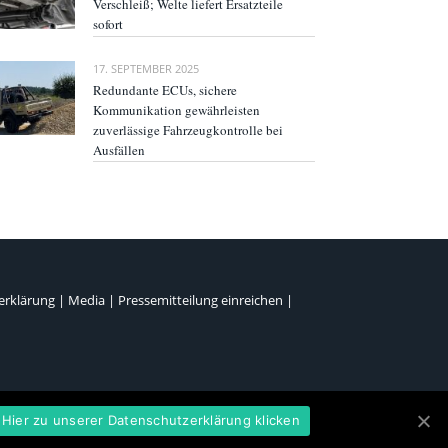
Verschleiß; Welte liefert Ersatzteile
sofort
17. SEPTEMBER 2025
Redundante ECUs, sichere
Kommunikation gewährleisten
zuverlässige Fahrzeugkontrolle bei
Ausfällen
erklärung
|
Media
|
Pressemitteilung einreichen
|
Hier zu unserer Datenschutzerklärung klicken
en Sie unter
www.freshaholic-minds.de
.