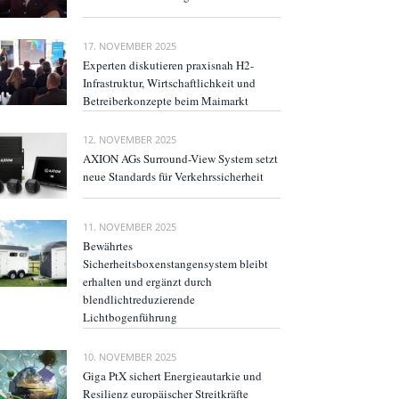
17. NOVEMBER 2025
Experten diskutieren praxisnah H2-
Infrastruktur, Wirtschaftlichkeit und
Betreiberkonzepte beim Maimarkt
12. NOVEMBER 2025
AXION AGs Surround-View System setzt
neue Standards für Verkehrssicherheit
11. NOVEMBER 2025
Bewährtes
Sicherheitsboxenstangensystem bleibt
erhalten und ergänzt durch
blendlichtreduzierende
Lichtbogenführung
10. NOVEMBER 2025
Giga PtX sichert Energieautarkie und
Resilienz europäischer Streitkräfte