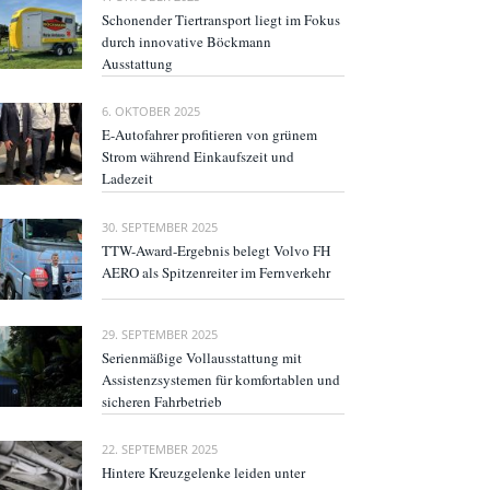
Schonender Tiertransport liegt im Fokus
durch innovative Böckmann
Ausstattung
6. OKTOBER 2025
E-Autofahrer profitieren von grünem
Strom während Einkaufszeit und
Ladezeit
30. SEPTEMBER 2025
TTW-Award-Ergebnis belegt Volvo FH
AERO als Spitzenreiter im Fernverkehr
29. SEPTEMBER 2025
Serienmäßige Vollausstattung mit
Assistenzsystemen für komfortablen und
sicheren Fahrbetrieb
22. SEPTEMBER 2025
Hintere Kreuzgelenke leiden unter