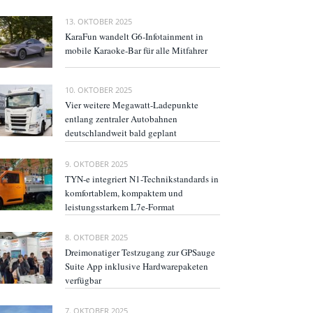
13. OKTOBER 2025
KaraFun wandelt G6-Infotainment in
mobile Karaoke-Bar für alle Mitfahrer
10. OKTOBER 2025
Vier weitere Megawatt-Ladepunkte
entlang zentraler Autobahnen
deutschlandweit bald geplant
9. OKTOBER 2025
TYN-e integriert N1-Technikstandards in
komfortablem, kompaktem und
leistungsstarkem L7e-Format
8. OKTOBER 2025
Dreimonatiger Testzugang zur GPSauge
Suite App inklusive Hardwarepaketen
verfügbar
7. OKTOBER 2025