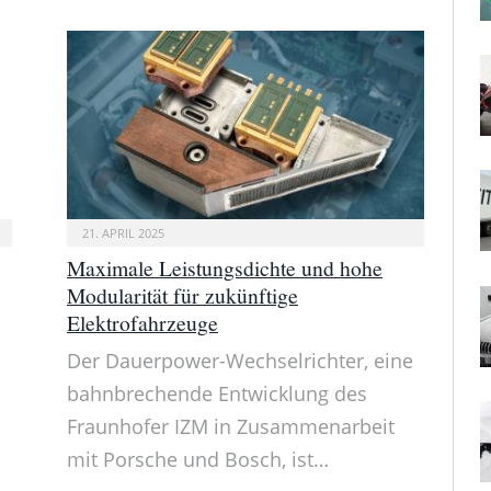
21. APRIL 2025
Maximale Leistungsdichte und hohe
Modularität für zukünftige
Elektrofahrzeuge
,
Der Dauerpower-Wechselrichter, eine
bahnbrechende Entwicklung des
Fraunhofer IZM in Zusammenarbeit
mit Porsche und Bosch, ist…