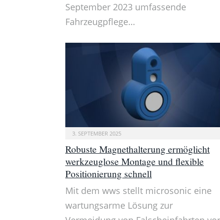
September 2023 umfassende
Fahrzeugpflege…
3. SEPTEMBER 2025
Robuste Magnethalterung ermöglicht
werkzeuglose Montage und flexible
Positionierung schnell
Mit dem wws stellt microsonic eine
wartungsarme Lösung zur
Vermeidung von Falscheinfahrten vor